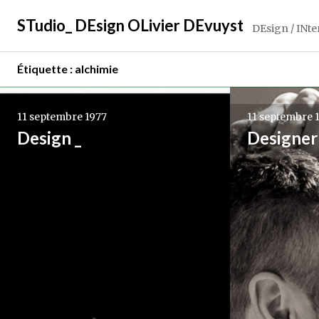
Aller
STudio_ DEsign OLivier DEvuyst
au
DEsign / INt
contenu
principal
Étiquette :
alchimie
11 septembre 1977
11 septembre 
Design _
Designer