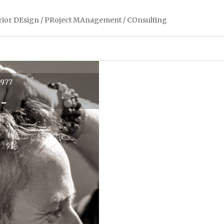
erior DEsign / PRoject MAnagement / COnsulting
1977
 _